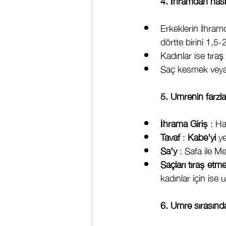
4. İhramdan nasıl 
Erkeklerin İhramd
dörtte birini 1,5-2
Kadınlar ise tıra
Saç kesmek veya
5. Umrenin farzla
İhrama Giriş
 : Ha
Tavaf
 : 
Kabe'yi
 y
Sa'y
 : Safa ile M
Saçları tıraş etm
kadınlar için is
6. Umre sırasında