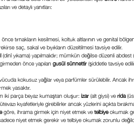
ları ve detaylı yanıtları:
önce tırnakların kesilmesi, koltuk altlarının ve genital bölgen
kirse saç, sakal ve bıyıkların düzeltilmesi tavsiye edilir.
l
 (dinî yıkama) yapılmalıdır; mümkün değilse düzenli abdest 
a girmeden önce yapılan 
gusül
sünnettir
 (şiddetle tavsiye edil
vücuda kokusuz yağlar veya parfümler sürülebilir. Ancak ih
mek yasaktır.
am iki parça beyaz kumaştan oluşur: 
izar
 (alt giysi) ve 
rida
 (üs
vazı kıyafetleriyle girebilirler ancak yüzlerini açıkta bırakmal
e
 göre, ihrama girmek için niyet etmek ve 
telbiye
 okumak ger
 sadece niyet etmek gerekir ve telbiye okumak zorunlu değild