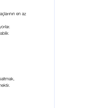
açlarının en az 
orlar.
bilir.
ısaltmak, 
ektir.