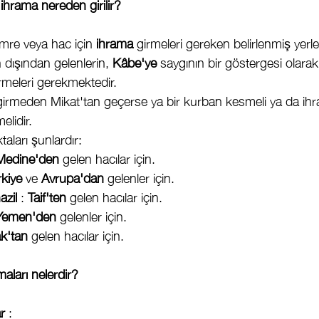
 ihrama nereden girilir?
umre veya hac için 
ihrama
 girmeleri gereken belirlenmiş yerle
 dışından gelenlerin, 
Kâbe'ye
 saygının bir göstergesi olara
rmeleri gerekmektedir.
 girmeden Mikat'tan geçerse ya bir kurban kesmeli ya da ihr
elidir.
aları şunlardır:
Medine'den
 gelen hacılar için.
rkiye
 ve 
Avrupa'dan
 gelenler için.
azil
 : 
Taif'ten
 gelen hacılar için.
Yemen'den
 gelenler için.
ak'tan
 gelen hacılar için.
maları nelerdir?
ar
 :