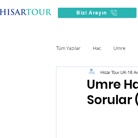
Bizi Arayın
Ana Sayfa
Tüm Yazılar
Hac
Umre
Hisar Tour UK
18 A
Umre Ha
Sorular 