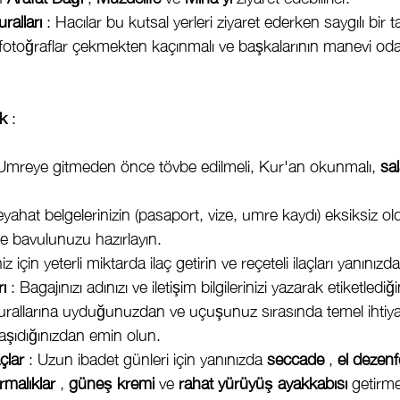
ralları
 : Hacılar bu kutsal yerleri ziyaret ederken saygılı bir ta
fotoğraflar çekmekten kaçınmalı ve başkalarının manevi odak
ık
 :
 Umreye gitmeden önce tövbe edilmeli, Kur'an okunmalı, 
sa
eyahat belgelerinizin (pasaport, vize, umre kaydı) eksiksiz 
e bavulunuzu hazırlayın.
iz için yeterli miktarda ilaç getirin ve reçeteli ilaçları yanını
ı
 : Bagajınızı adınızı ve iletişim bilgilerinizi yazarak etiketlediğ
rallarına uyduğunuzdan ve uçuşunuz sırasında temel ihtiyaçl
taşıdığınızdan emin olun.
çlar
 : Uzun ibadet günleri için yanınızda 
seccade
 , 
el dezenf
ırmalıklar
 , 
güneş kremi
 ve 
rahat yürüyüş ayakkabısı
 getirm