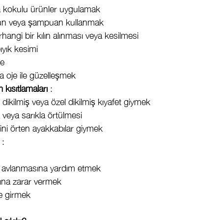
 kokulu ürünler uygulamak
un veya şampuan kullanmak
hangi bir kılın alınması veya kesilmesi
ıyık kesimi
me
ya oje ile güzelleşmek
m kısıtlamaları
 :
 dikilmiş veya özel dikilmiş kıyafet giymek
veya sarıkla örtülmesi
rini örten ayakkabılar giymek
 :
n avlanmasına yardım etmek
ına zarar vermek
ye girmek