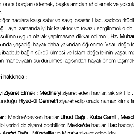
önce borçları ödemek, başkalarından af dilemek ve yolcul
.
ğer hacılara karşı sabır ve saygı esastır. Hac, sadece ritüell
değil, aynı zamanda iyi bir karakter ve tevazu sergilemekle de ilg
usulüne uygun olarak yapılmasına dikkat edilmeli, 
Hz. Muha
unda yaşadığı hayatı daha yakından öğrenme fırsatı değerlend
ibadetle bağın sürdürülmesi ve İslam değerlerinin yaşatılma
lan maneviyatın sürdürülmesi açısından hayati önem taşımak
ri hakkında
 :
yi Ziyaret Etmek
 : 
Medine'yi
 ziyaret eden hacılar, sık sık Hz 
ulunduğu 
Riyad-ül Cennet'i
 ziyaret edip orada namaz kılma fır
er
 : Medine'deyken hacılar 
Uhud Dağı
 , 
Kuba Camii
 , 
Mesci
ibi yerleri de ziyaret edebilirler. 
Mekke'de
 hacılar 
Hac
 haccıyla
n 
Arafat Dağı
 , 
Müzdelife
 ve 
Mina'yı
 ziyaret edebilirler.