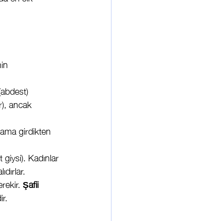
in 
(abdest) 
ir), ancak 
rama girdikten 
t giysi). Kadınlar 
ıdırlar.
ekir. 
Şafii 
ir.