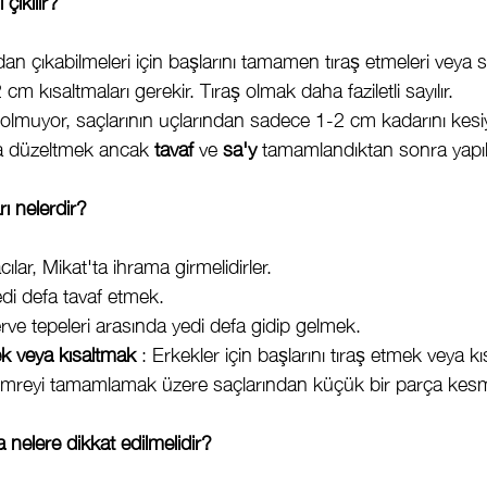
çıkılır?
an çıkabilmeleri için başlarını tamamen tıraş etmeleri veya s
 cm kısaltmaları gerekir. Tıraş olmak daha faziletli sayılır.
ş olmuyor, saçlarının uçlarından sadece 1-2 cm kadarını kesiy
 düzeltmek ancak 
tavaf
 ve 
sa'y
 tamamlandıktan sonra yapıla
rı nelerdir?
cılar, Mikat'ta ihrama girmelidirler.
edi defa tavaf etmek.
erve tepeleri arasında yedi defa gidip gelmek.
ek veya kısaltmak
 : Erkekler için başlarını tıraş etmek veya k
e umreyi tamamlamak üzere saçlarından küçük bir parça kesm
 nelere dikkat edilmelidir?