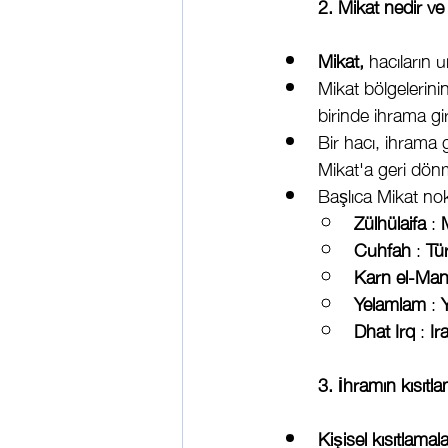
2. Mikat nedir ve
Mikat,
 hacıların 
Mikat bölgelerinin
birinde ihrama gi
Bir hacı, ihrama
Mikat'a geri dönm
Başlıca Mikat nokt
Zülhülaifa
 : 
Cuhfah
 : 
Tü
Karn el-Man
Yelamlam
 : 
Dhat Irq
 : 
Ir
3. İhramın kısıtla
Kişisel kısıtlamal