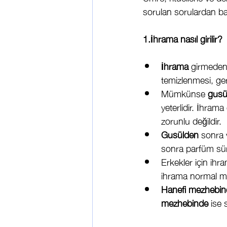
sorulan sorulardan bazı
1.İhrama nasıl girilir?
İhrama
 girmeden 
temizlenmesi, gere
Mümkünse 
gusü
yeterlidir. İhram
zorunlu değildir.
Gusülden
 sonra 
sonra parfüm sür
Erkekler için ihr
ihrama normal müte
Hanefi mezhebin
mezhebinde
 ise