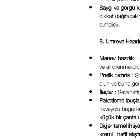
Saygı ve görgü ku
dikkat dağıtacak 
etmelidir.
8. Umreye Hazırl
Manevi hazırlık
 :
ve af dilenmelidir.
Pratik hazırlık
 : S
olun ve buna gör
İlaçlar
 : Seyahatin
Paketleme ipuçlar
havayolu bagaj ku
küçük bir çanta
 
Diğer temel ihtiya
kremi
 , 
hafif atışt