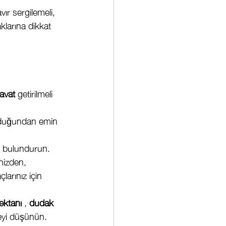
vır sergilemeli, 
larına dikkat 
lavat
 getirilmeli 
olduğundan emin 
zda bulundurun.
inizden, 
arınız için 
ektanı
 , 
dudak 
eyi düşünün.