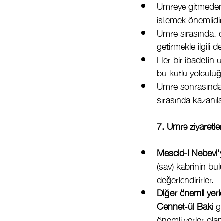
Umreye gitmeden 
istemek önemlidir
Umre sırasında, di
getirmekle ilgili 
Her bir ibadetin 
bu kutlu yolculuğ
Umre sonrasında 
sırasında kazanı
7. Umre ziyaretle
Mescid-i Nebevi'
(sav) kabrinin b
değerlendirirler.
Diğer önemli yerl
Cennet-ül Baki
 g
önemli yerler ola