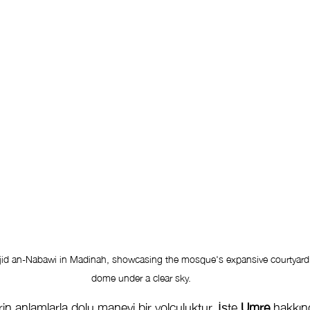
jid an-Nabawi in Madinah, showcasing the mosque's expansive courtyard 
dome under a clear sky.
rin anlamlarla dolu manevi bir yolculuktur. İşte 
Umre
 hakkın