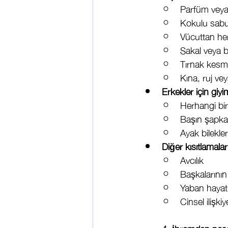
Parfüm veya
Kokulu sab
Vücuttan her
Sakal veya b
Tırnak kes
Kına, ruj ve
Erkekler için giyi
Herhangi bir
Başın şapka 
Ayak bilekle
Diğer kısıtlamalar
Avcılık
Başkalarını
Yaban hayat
Cinsel ilişki